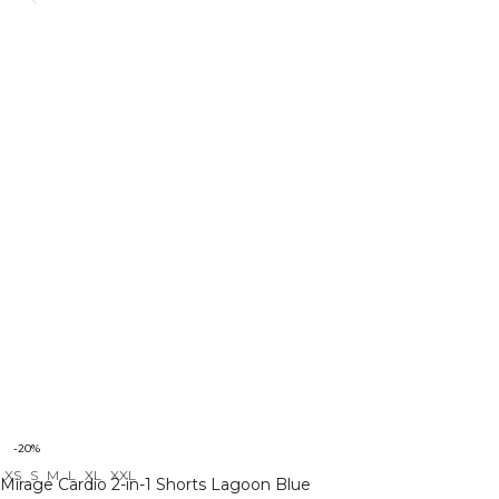
-20%
XS
S
M
L
XL
XXL
Mirage Cardio 2-in-1 Shorts Lagoon Blue