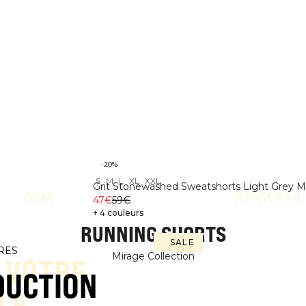
-20%
S
M
L
XL
XXL
Grit Stonewashed Sweatshorts Light Grey 
GYM
ATHWEAR
47€
59€
+ 4 couleurs
RUNNING SHORTS
SALE
RES
Mirage Collection
 VOTRE
DUCTION
LE