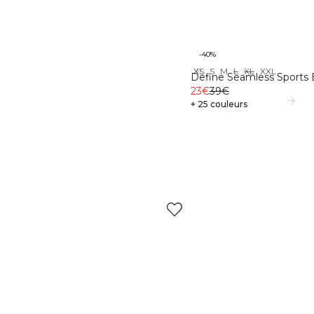
-40%
XS
S
M
L
XL
XXL
Recycled
Define Seamless Sports 
23€
39€
+ 25 couleurs