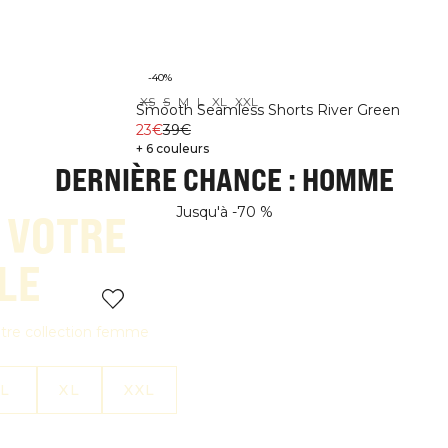
-40%
XS
S
M
L
XL
XXL
THE BLACK EDIT
DÉBARDEURS
Smooth Seamless Shorts River Green
JUSQU’À -70 %
JUSQU’À -70 %
23€
39€
+ 6 couleurs
DERNIÈRE CHANCE : HOMME
Jusqu'à -70 %
 VOTRE
LE
notre collection femme
L
XL
XXL