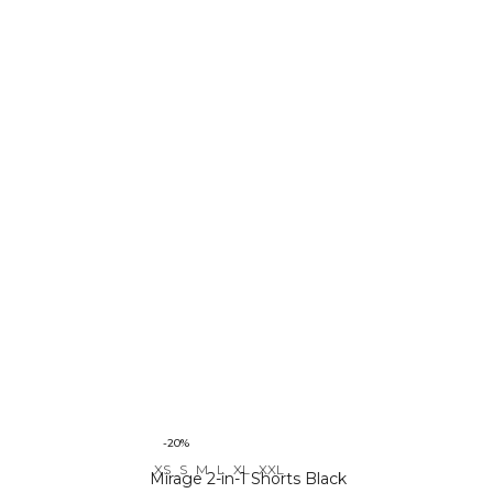
-20%
XS
S
M
L
XL
XXL
Mirage 2-in-1 Shorts Black