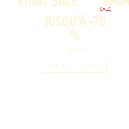
FINAL SALE
SHOR
emmes
Hommes
Accessories
Collections
ICIW Hub
SALE
JUSQU’À -70
%
Sur tout le site
FEMME
HOMME