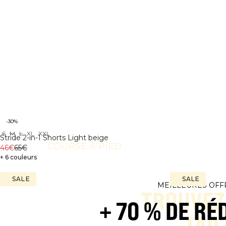
-30%
S
M
L
XL
XXL
Stride 2-in-1 Shorts Light beige
COURSE À PIED
46€
65€
+ 6 couleurs
SALE
SALE
MEILLEURES OFF
TROUVEZ
+ 70 % DE RÉ
TAIL