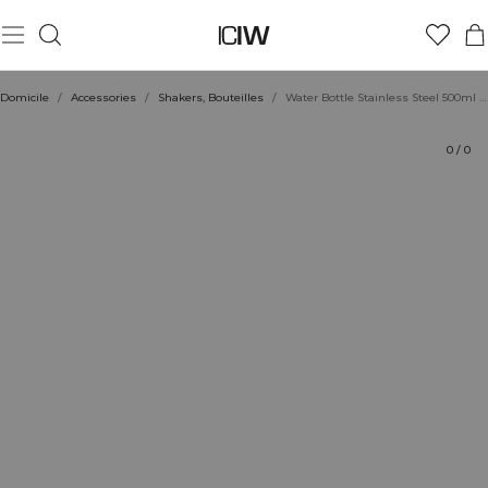
Produit
Évaluations
Coiffe avec
Domicile
/
Accessories
/
Shakers, Bouteilles
/
Water Bottle Stainless Steel 500ml White
0
/
0