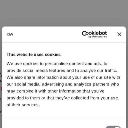
This website uses cookies
We use cookies to personalise content and ads, to
provide social media features and to analyse our traffic.
Water Bottle Stainless Steel 500ml White
We also share information about your use of our site with
No Brand
our social media, advertising and analytics partners who
15€
19€
(-20%)
may combine it with other information that you’ve
provided to them or that they’ve collected from your use
Bouteille d'eau 500ml.
of their services.
Couleur: White
Consent