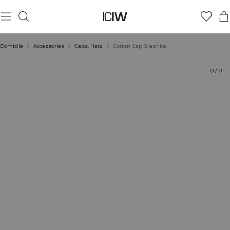
Produit
Évaluations
Coiffe avec
Domicile
/
Accessories
/
Caps, Hats
/
Cotton Cap Graphite
0
/
0