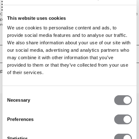
Front zip
Contrast detailing
Repeated logo on zip
77% Nylon, 23% Spandex
Cette brassière de sport 2-en-1 est fabriquée avec un tissu évacuant l'humidité
This website uses cookies
pour vous garder au sec et un stretch 4 directions pour une liberté de
mouvement totale. Les bonnets amovibles permettent un soutien
We use cookies to personalise content and ads, to
personnalisable, tandis que la fermeture éclair frontale ajoute à la fois praticité
provide social media features and to analyse our traffic.
et style. Avec des détails contrastés et une longueur courte, cette brassière de
Aspects techniques
sport est conçue pour performer. Le logo répété sur la fermeture éclair ajoute
We also share information about your use of our site with
une touche distinctive à la marque pour un look d'entraînement élégant. 77%
our social media, advertising and analytics partners who
Nylon, 23% Elastane.
Livraison & retours
may combine it with other information that you’ve
provided to them or that they’ve collected from your use
Produits similaires
of their services.
Consent
Necessary
Selection
Preferences
Statistics