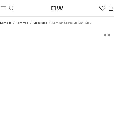
Produit
Aspects techniques
Évaluations
Coiffe avec
Domicile
/
Femmes
/
Brassières
/
Contrast Sports Bra Dark Grey
0
/
0