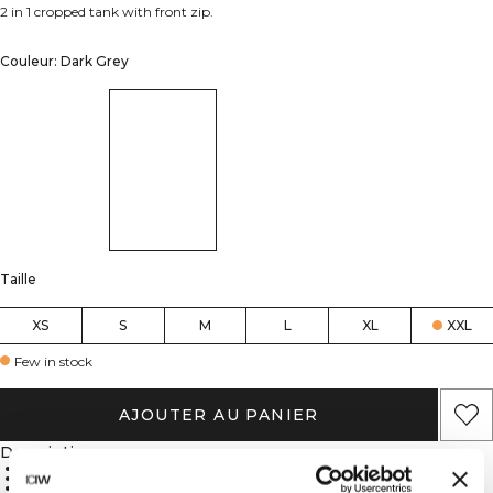
2 in 1 cropped tank with front zip.
Couleur: Dark Grey
Taille
XS
S
M
L
XL
XXL
Few in stock
AJOUTER AU PANIER
Description
4-way stretch
Moisture-wicking fabric
Removable cups