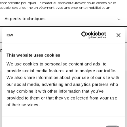
comprendre pourquoi. Le matériau sans coutures est doux, extensible et
souple, ce qui donne un vêtement avec une excellente mobilité et un
ajustement parfait. Cette brassière de sport à col en V présente la dernière
technologie sans couture avec un matériau extensible dans les 4 sens pour
Aspects techniques
augmenter la mobilité pendant votre entraînement, tandis que la technologie
SWEATTECH vous garde au sec. La brassière de sport arbore le logo ICIW, des
rembourrages amovibles et offre un soutien léger pour vos séances
Livraison & retours
d'entraînement. Le matériau extensible et durable conservera sa forme port
après port, ce qui la rend parfaite pour divers types d'entraînement.
Disponible en plusieurs couleurs tendance pour s'accorder à votre garde-robe
Produits similaires
d'entraînement. 92% Polyamide Recyclé, 8% Spandex.
This website uses cookies
We use cookies to personalise content and ads, to
provide social media features and to analyse our traffic.
We also share information about your use of our site with
our social media, advertising and analytics partners who
may combine it with other information that you’ve
provided to them or that they’ve collected from your use
of their services.
Consent