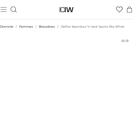
Produit
Aspects techniques
Évaluations
Durabilité
Coiffe avec
Domicile
/
Femmes
/
Brassières
/
Define Seamless V-neck Sports Bra White
0
/
0