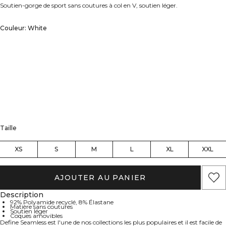
Soutien-gorge de sport sans coutures à col en V, soutien léger.
Couleur: White
Taille
XS
S
M
L
XL
XXL
AJOUTER AU PANIER
Description
92% Polyamide recyclé, 8% Élastane
Matière sans coutures
Soutien léger
Coques amovibles
Define Seamless est l'une de nos collections les plus populaires et il est facile de