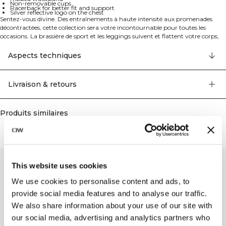
Non-removable cups
Racerback for better fit and support
Silver reflective logo on the chest
Sentez-vous divine. Des entraînements à haute intensité aux promenades
décontractées, cette collection sera votre incontournable pour toutes les
occasions. La brassière de sport et les leggings suivent et flattent votre corps,
tout en permettant une liberté de mouvement complète dans vos routines
quotidiennes. Brassière de sport sans couture avec soutien léger. Cette
Aspects techniques
brassière de sport possède des détails tricotés pour améliorer votre progression
et vous faire sentir divine. Le matériau extensible dans quatre directions
permet une liberté de mouvement totale quel que soit l'exercice. Ceinture
Livraison & retours
côtelée et dos nageur pour un bon maintien et garder la brassière en place.
Tricot piqué avec détails en mesh. Extensibilité quatre directions. Logo
réfléchissant argenté sur la poitrine. Bonnets non amovibles. Soutien léger.
Produits similaires
92% Nylon 8% Elastan.
This website uses cookies
We use cookies to personalise content and ads, to
provide social media features and to analyse our traffic.
We also share information about your use of our site with
our social media, advertising and analytics partners who