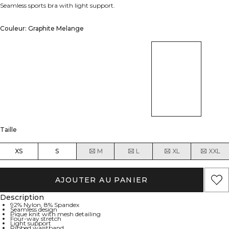
Seamless sports bra with light support.
Couleur: Graphite Melange
Taille
XS
S
M
L
XL
XXL
AJOUTER AU PANIER
Description
92% Nylon, 8% Spandex
Seamless design
Pique knit with mesh detailing
Four-way stretch
Light support
Ribbed waistband