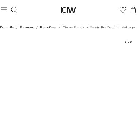
Produit
Aspects techniques
Évaluations
Durabilité
Coiffe avec
Domicile
/
Femmes
/
Brassières
/
Divine Seamless Sports Bra Graphite Melange
0
/
0