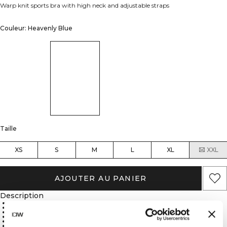
Warp knit sports bra with high neck and adjustable straps
Couleur: Heavenly Blue
Taille
XS
S
M
L
XL
XXL
AJOUTER AU PANIER
Description
Durable nylon warp knit material
High neck for enhanced coverage
Adjustable straps for customizable fit
Medium support for balanced comfort
Removable cups for versatile coverage
88% Recycled Nylon, 12% Spandex