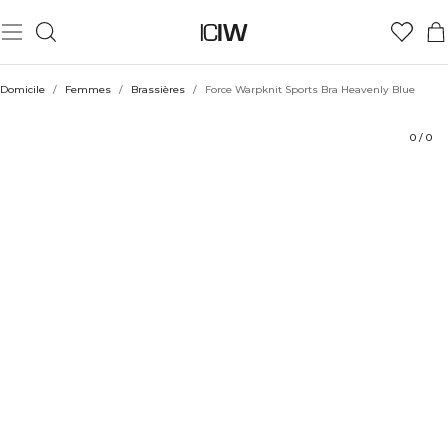
Produit
Aspects techniques
Évaluations
Coiffe avec
Domicile
/
Femmes
/
Brassières
/
Force Warpknit Sports Bra Heavenly Blue
0
/
0