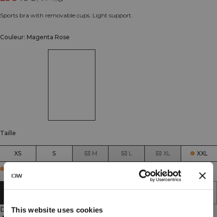
Sports bra with removable cups. Light support.
Couleur: Magenta Rose
Taille
XS
S
M
L
XL
XXL
Few in stock
AJOUTER AU PANIER
Description
This website uses cookies
Seamless construction for maximum comfort