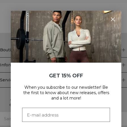
STYLE WITH
Boutique
Information
GET 15% OFF
Service client
When you subscribe to our newsletter! Be
Newsletter
the first to know about new releases, offers
and a lot more!
Abonnez-vous à notre newsletter! Recevez des offres
exclusives, nos dernières nouvelles et bien plus encore.