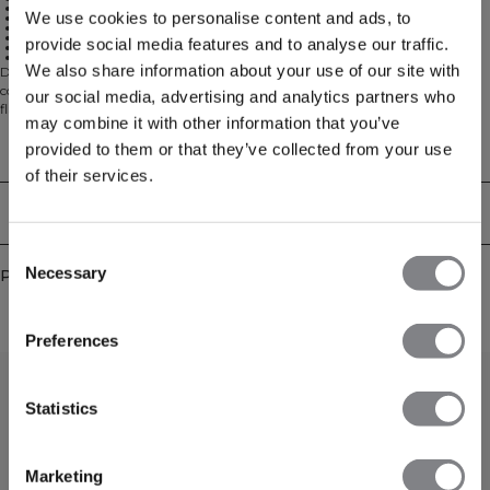
V-neck design for a flattering look
We use cookies to personalise content and ads, to
Four-way stretch for unrestricted movement
Light support for low-impact activities
Removable cups for customizable coverage
provide social media features and to analyse our traffic.
Elastic waist for secure fit
88% Polyamide, 12% Elastane
We also share information about your use of our site with
Découvrez un confort ultime avec notre brassière de sport sans couture,
conçue pour la polyvalence et le style. Le design en V crée une silhouette
our social media, advertising and analytics partners who
flatteuse tout en offrant un soutien léger, parfait pour les entraînements à
may combine it with other information that you’ve
faible impact ou les activités quotidiennes. Avec sa construction sans couture
et sa taille élastique, cette brassière permet une liberté de mouvement et un
provided to them or that they’ve collected from your use
Aspects techniques
ajustement sécurisé qui reste en place tout au long de votre journée.
of their services.
88% Polyamide, 12% Elastan
Livraison & retours
Consent
Necessary
Produits similaires
Selection
Preferences
Statistics
Marketing