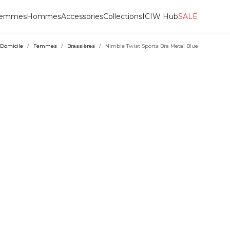
emmes
Hommes
Accessories
Collections
ICIW Hub
SALE
Domicile
/
Femmes
/
Brassières
/
Nimble Twist Sports Bra Metal Blue