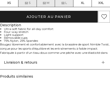
XS
S
M
L
XL
XXL
AJOUTER AU PANIER
Description
Ultra-soft fabric for all-day comfort
Four-way stretch
Light support
Removable cups
75% Nylon, 25% Spandex
Bougez librement et confortablement avec la brassière de sport Nimble Twist,
conçue pour les sports d'équilibre et les entraînements à faible impact.
Fabriquée à partir d'un tissu doux comme une pêche avec une élasticité dans
quatre directions, elle offre un ajustement souple et flexible. Les bonnets
amovibles permettent une couverture ajustable, ce qui en fait un
Livraison & retours
incontournable pour des mouvements sans effort. 75% Nylon, 25% Elastan.
Produits similaires