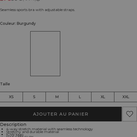
Seamless sports bra with adjustable straps.
Couleur: Burgundy
Taille
XS
S
M
L
XL
XXL
AJOUTER AU PANIER
Description
4-way stretch material with seamless technology
Stretchy and durable material
ICIW logo