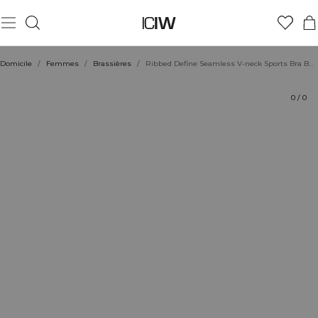
Produit
Aspects techniques
Évaluations
Durabilité
Coiffe avec
Domicile
/
Femmes
/
Brassières
/
Ribbed Define Seamless V-neck Sports Bra Burgundy
0
/
0