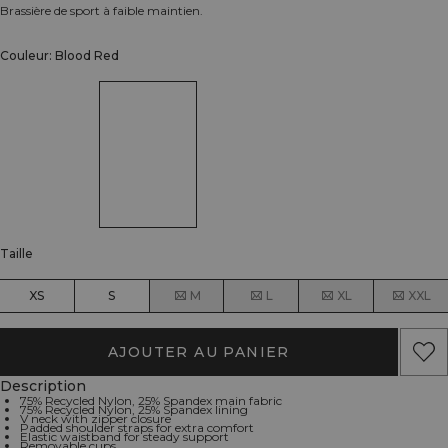
Brassière de sport à faible maintien.
Couleur: Blood Red
Taille
XS
S
M
L
XL
XXL
AJOUTER AU PANIER
Description
75% Recycled Nylon, 25% Spandex main fabric
75% Recycled Nylon, 25% Spandex lining
V neck with zipper closure
Padded shoulder straps for extra comfort
Elastic waistband for steady support
Removable cups