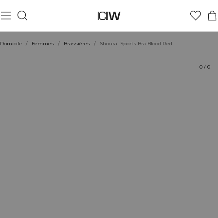
Produit
Aspects techniques
Évaluations
Durabilité
Coiffe avec
Domicile
/
Femmes
/
Brassières
/
Shourai Sports Bra Blood Red
0
/
0