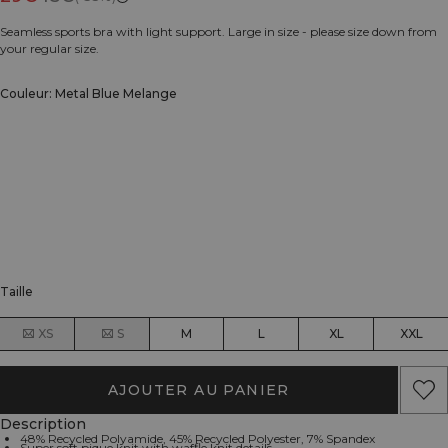
Seamless sports bra with light support. Large in size - please size down from
your regular size.
Couleur: Metal Blue Melange
Taille
XS
S
M
L
XL
XXL
AJOUTER AU PANIER
Description
48% Recycled Polyamide, 45% Recycled Polyester, 7% Spandex
Super soft pique knit with waffle knit details