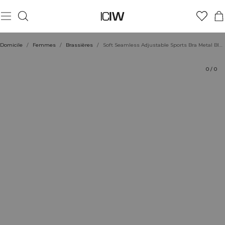
Produit
Aspects techniques
Évaluations
Durabilité
Coiffe avec
Domicile
/
Femmes
/
Brassières
/
Soft Seamless Adjustable Sports Bra Metal Blue Melange
0
/
0