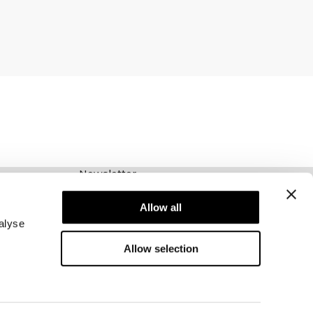
Newsletter
Abonnez-vous à notre newsletter! Recevez des
offres exclusives, nos dernières nouvelles et
Allow all
bien plus encore.
alyse
Allow selection