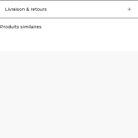
aux squats. 77% Polyamide 23% Elastan.
Livraison & retours
Produits similaires