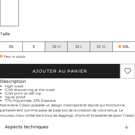
Taille
XS
S
M
L
XL
XXL
Few in stock
AJOUTER AU PANIER
Description
High waist
ICIW drawstring at the waist
ICIW print on left hip
Squat proof
77% Polyamide, 23% Elastane
Notre série Classic possède un design intemporel et discret qui fonctionne
parfaitement comme pièce de base lors de la création de votre tenue. Le
nouveau tissu utilisé dans tous les leggings, shorts et brassières de sport Classic
est doux, souple et maintient tout en place sans trop serrer. La Collection
Classic convient à tous les types d'entraînements. Taille haute. Cordon de
Aspects techniques
serrage ICIW à la taille. Logo ICIW imprimé sur la hanche gauche. Résistant