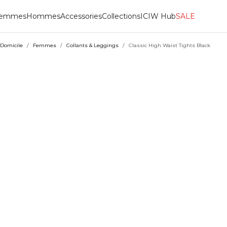
emmes
Hommes
Accessories
Collections
ICIW Hub
SALE
Domicile
/
Femmes
/
Collants & Leggings
/
Classic High Waist Tights Black