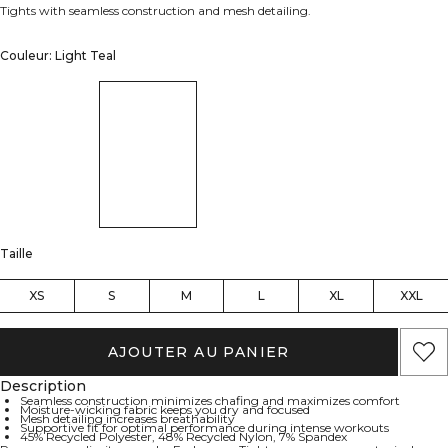
Tights with seamless construction and mesh detailing.
Couleur: Light Teal
Taille
XS
S
M
L
XL
XXL
AJOUTER AU PANIER
Description
Seamless construction minimizes chafing and maximizes comfort
Moisture-wicking fabric keeps you dry and focused
Mesh detailing increases breathability
Supportive fit for optimal performance during intense workouts
45% Recycled Polyester, 48% Recycled Nylon, 7% Spandex