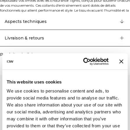
Repoussez vos limites avec les Endurance Tights, conçus pour soutenir chacun
de vos mouvements. Ces collants d'entraînement sont dotés de détails
fonctionnels qui allient performance et style. Le tissu évacuant l'humidité et la
conception sans couture assurent un entraînement confortable et sans
irritation, tandis que les détails en mesh offrent une respirabilité améliorée. La
Aspects techniques
construction sans couture minimise les frottements et maximise le confort. Le
tissu évacuant l'humidité vous garde au sec et concentré, tandis que les détails
en mesh augmentent la respirabilité. Conçus avec une coupe de soutien pour
Livraison & retours
des performances optimales pendant les entraînements intenses. 45%
Polyester Recyclé, 48% Nylon Recyclé, 7% Elastan.
Produits similaires
This website uses cookies
We use cookies to personalise content and ads, to
provide social media features and to analyse our traffic.
We also share information about your use of our site with
our social media, advertising and analytics partners who
may combine it with other information that you’ve
provided to them or that they’ve collected from your use