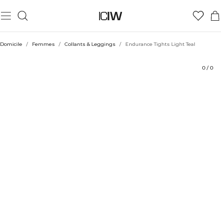
Produit
Aspects techniques
Évaluations
Durabilité
Coiffe avec
Domicile
/
Femmes
/
Collants & Leggings
/
Endurance Tights Light Teal
0
/
0