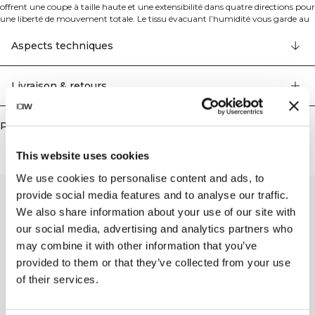
offrent une coupe à taille haute et une extensibilité dans quatre directions pour
une liberté de mouvement totale. Le tissu évacuant l’humidité vous garde au
frais et au sec pendant toute la séance, tandis qu’une poche latérale apporte
une fonctionnalité pratique. Un incontournable qui allie performance et
Aspects techniques
confort. 69% Polyamide recyclé, 31% Élasthanne.
Livraison & retours
Produits similaires
This website uses cookies
We use cookies to personalise content and ads, to
provide social media features and to analyse our traffic.
We also share information about your use of our site with
our social media, advertising and analytics partners who
may combine it with other information that you’ve
provided to them or that they’ve collected from your use
of their services.