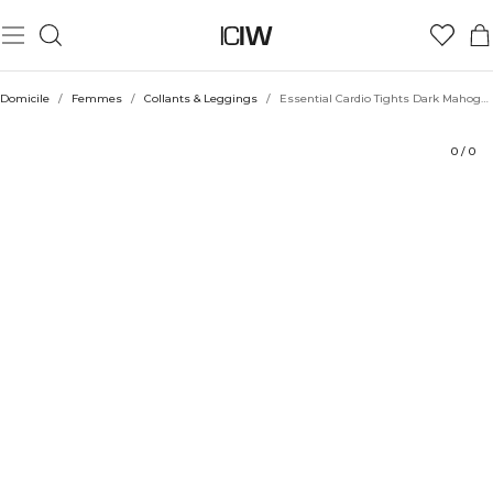
Produit
Aspects techniques
Évaluations
Durabilité
Coiffe avec
Domicile
/
Femmes
/
Collants & Leggings
/
Essential Cardio Tights Dark Mahogany
0
/
0