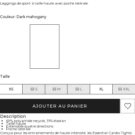
Leggings de sport à taille haute avec poche latérale.
Couleur: Dark mahogany
Taille
XS
S
M
L
XL
XXL
AJOUTER AU PANIER
Description
69% polyamide recyclé, 31% élastan
Taille haute
Extensible quatre directions
Poche latérale
Conçus pour les entraînements de haute intensité, les Essential Cardio Tights