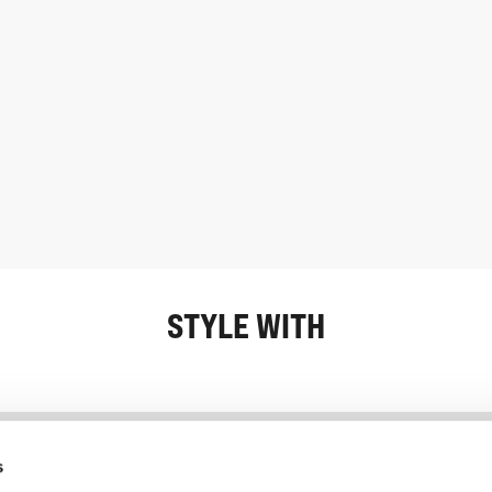
STYLE WITH
Information
Service client
s