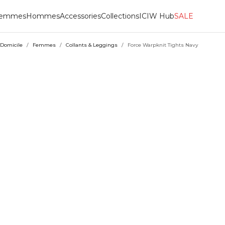
emmes
Hommes
Accessories
Collections
ICIW Hub
SALE
Domicile
/
Femmes
/
Collants & Leggings
/
Force Warpknit Tights Navy