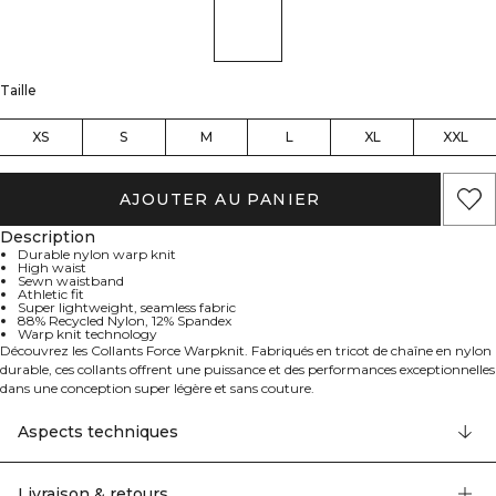
Taille
XS
S
M
L
XL
XXL
AJOUTER AU PANIER
Description
Durable nylon warp knit
High waist
Sewn waistband
Athletic fit
Super lightweight, seamless fabric
88% Recycled Nylon, 12% Spandex
Warp knit technology
Découvrez les Collants Force Warpknit. Fabriqués en tricot de chaîne en nylon
durable, ces collants offrent une puissance et des performances exceptionnelles
dans une conception super légère et sans couture.
La coupe intégrale et la taille haute offrent une couverture complète, tandis
que la coupe athlétique et la ceinture cousue assurent une silhouette sécurisée
Aspects techniques
et flatteuse.
Les détails en tricot améliorent l'aspect général, faisant de ces collants un choix
polyvalent pour toute séance d'entraînement.
Livraison & retours