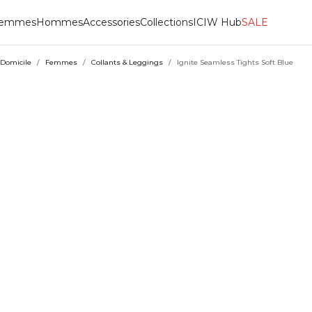
emmes
Hommes
Accessories
Collections
ICIW Hub
SALE
Domicile
/
Femmes
/
Collants & Leggings
/
Ignite Seamless Tights Soft Blue