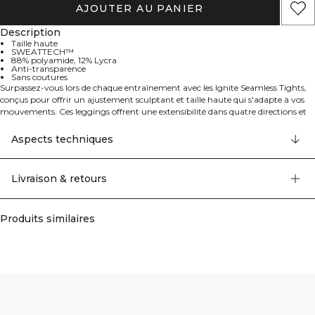
AJOUTER AU PANIER
Description
Taille haute
SWEATTECH™
88% polyamide, 12% Lycra
Anti-transparence
Sans coutures
Surpassez-vous lors de chaque entraînement avec les Ignite Seamless Tights,
conçus pour offrir un ajustement sculptant et taille haute qui s'adapte à vos
mouvements. Ces leggings offrent une extensibilité dans quatre directions et
une sensation de maintien ajusté. Le tissu SWEATTECH™ vous garde au frais
et au sec, tandis que la construction sans coutures assure un confort maximal.
Aspects techniques
Parfait pour les entraînements à haute intensité. 88% polyamide, 12% elastan.
Livraison & retours
Produits similaires