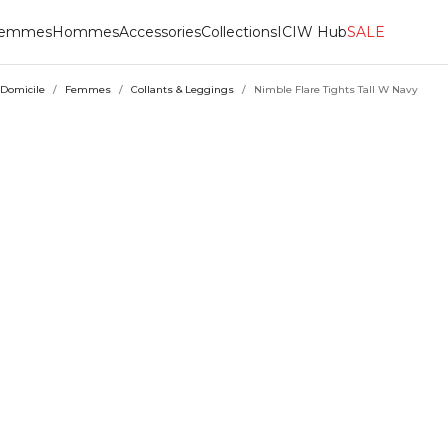
emmes
Hommes
Accessories
Collections
ICIW Hub
SALE
Domicile
/
Femmes
/
Collants & Leggings
/
Nimble Flare Tights Tall W Navy