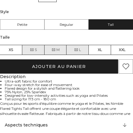
Style
Petite
Regular
Tall
Taille
XS
S
M
L
XL
XXL
AJOUTER AU PANIER
Description
Ultra-soft fabric for comfort
Four-way stretch for ease of movement
Flared design for a stylish and flattering look
75% Nylon, 25% Spandex
Designed for low-intensity activities such as yoga and Pilates
Tall sizing for 173 cm - 180 cm
Conçus pour les sports d'équilibre comme le yoga et le Pilates, les Nimble
Flared Tights Tall offrent une coupe élégante et confortable avec une
silhouette évasée flatteuse. Fabriqués à partir de notre tissu doux comme une
pêche avec une élasticité dans quatre directions, ils se déplacent sans effort
avec vous pendant les activités de faible intensité. Un tissu ultra-doux pour un
Aspects techniques
confort toute la journée, une élasticité dans quatre directions et une