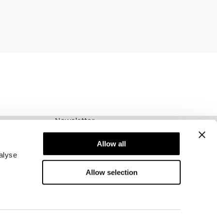
Newsletter
Abonnez-vous à notre newsletter! Recevez des
offres exclusives, nos dernières nouvelles et
Allow all
bien plus encore.
alyse
Allow selection