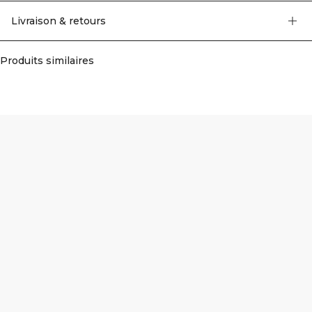
conception évasée pour un ajustement élégant et flatteur. Petite - 158 cm -
164 cm, Regular - 165 cm - 172 cm, Tall - 173 cm - 180 cm. 75% Nylon, 25%
Livraison & retours
Elastan.
Produits similaires