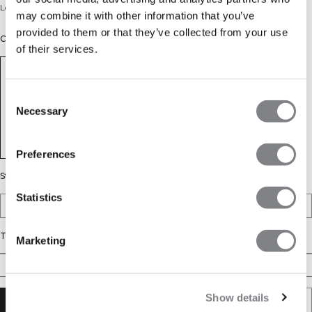
Legging évasé à taille haute. Regular 165 - 172 cm.
may combine it with other information that you’ve
provided to them or that they’ve collected from your use
Couleur: Black
of their services.
Consent
Necessary
Selection
Preferences
Style
Statistics
Petite
Regular
Tall
Taille
Marketing
XS
S
M
L
XL
XXL
Show details
AJOUTER AU PANIER