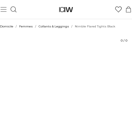
Produit
Évaluations
Coiffe avec
Domicile
/
Femmes
/
Collants & Leggings
/
Nimble Flared Tights Black
0
/
0