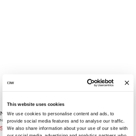
This website uses cookies
Nimble Flared Tights Black
We use cookies to personalise content and ads, to
Nimble Collection
provide social media features and to analyse our traffic.
59€
79€
We also share information about your use of our site with
(-25%)
our social media, advertising and analytics partners who