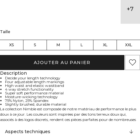
+
7
Taille
XS
S
M
L
XL
XXL
AJOUTER AU PANIER
Description
Decide your length technology
Four adjustable length markings
High waist and elastic waistband
4 way stretch functionality
Super soft performance material
Moisture-wicking technology
75% Nylon, 25% Spandex
Slightly brushed, durable material
La collection Nimble est composée de notre matériau de performance le plus
doux à ce jour. Les couleurs sont inspirées par des tons terreux doux qui,
associés à des logos discrets, rendent ces pièces parfaites pour de nombreuses
situations, comme par exemple le yoga. Les leggings peuvent être ajustés à
votre longueur idéale en coupant juste en dessous des marquages dans la
Aspects techniques
couture de jambe. Technologie unique "choisissez votre longueur" avec quatre