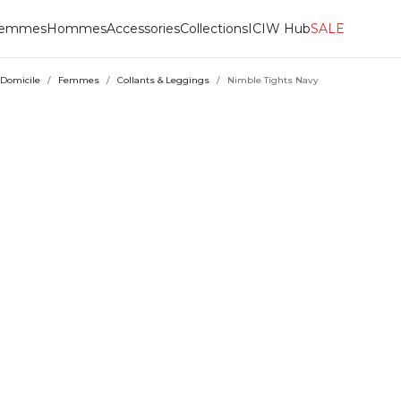
emmes
Hommes
Accessories
Collections
ICIW Hub
SALE
Domicile
/
Femmes
/
Collants & Leggings
/
Nimble Tights Navy