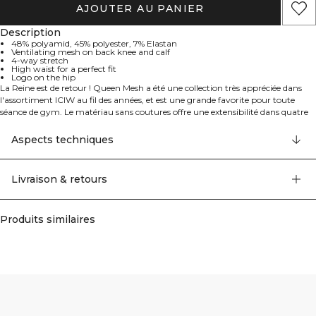
AJOUTER AU PANIER
Description
48% polyamid, 45% polyester, 7% Elastan
Ventilating mesh on back knee and calf
4-way stretch
High waist for a perfect fit
Logo on the hip
La Reine est de retour ! Queen Mesh a été une collection très appréciée dans
l'assortiment ICIW au fil des années, et est une grande favorite pour toute
séance de gym. Le matériau sans coutures offre une extensibilité dans quatre
directions pour une liberté de mouvement totale, et les détails en mesh à
l'arrière vous feront paraître et vous sentir plus fraîche.
Aspects techniques
Leggings d'entraînement avec détails en mesh à l'arrière du genou et du
mollet. Taille haute pour un ajustement parfait. Mesh ventilant à l'arrière du
genou et du mollet. Extensibilité dans quatre directions. Logo sur la hanche.
Livraison & retours
Taille haute. 48% polyamide, 45% polyester, 7% elastan.
Produits similaires