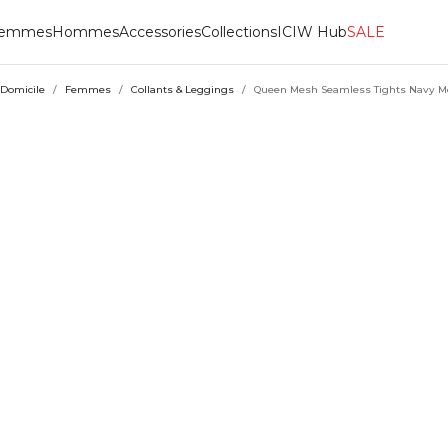
emmes
Hommes
Accessories
Collections
ICIW Hub
SALE
Domicile
/
Femmes
/
Collants & Leggings
/
Queen Mesh Seamless Tights Navy M