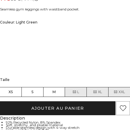
Seamless gym leggings with waistband pocket.
Couleur: Light Green
Taille
XS
S
M
L
XL
XXL
AJOUTER AU PANIER
Description
92% Recycled Nylon, 8% Spandex
Soft, stretchy, and pliable material
Durable seamless design with 4-way stretch