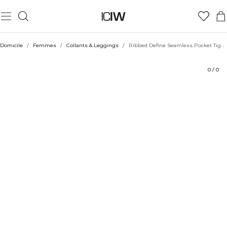
Produit
Aspects techniques
Évaluations
Durabilité
Coiffe avec
Domicile
/
Femmes
/
Collants & Leggings
/
Ribbed Define Seamless Pocket Tights Light Green
0
/
0