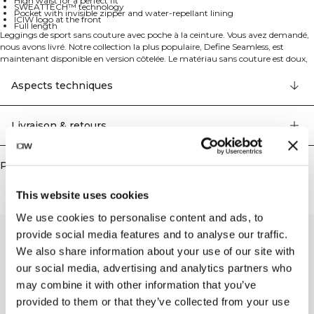
High waist for a perfect fit
SWEATTECH™ technology
Pocket with invisible zipper and water-repellant lining
ICIW logo at the front
Full length
Leggings de sport sans couture avec poche à la ceinture. Vous avez demandé,
nous avons livré. Notre collection la plus populaire, Define Seamless, est
maintenant disponible en version côtelée. Le matériau sans couture est doux,
extensible et souple, résultant en un vêtement avec une grande mobilité et un
excellent ajustement. Des leggings, soutiens-gorge de sport et hauts dans
Aspects techniques
plusieurs couleurs tendance font de la collection Define Seamless la ligne de
vêtements d'entraînement incontournable pour de nombreux types
d'exercices. Matériau stretch 4 directions avec la dernière technologie sans
Livraison & retours
couture pour augmenter la mobilité pendant votre entraînement. Matériau
extensible et durable avec logo ICIW à l'avant et SWEATTECH™. Taille haute
pour un ajustement parfait avec design pleine longueur. La ceinture
Produits similaires
comprend une poche avec fermeture éclair invisible et doublure hydrofuge à
l'arrière. 92% Nylon Recyclé, 8% Elastan.
This website uses cookies
We use cookies to personalise content and ads, to
provide social media features and to analyse our traffic.
We also share information about your use of our site with
our social media, advertising and analytics partners who
may combine it with other information that you’ve
provided to them or that they’ve collected from your use