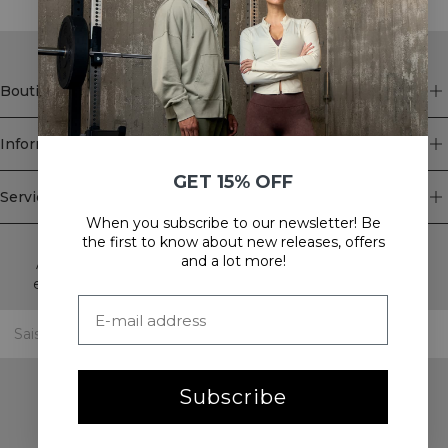
Boutique
Information
GET 15% OFF
Service client
When you subscribe to our newsletter! Be
Newsletter
the first to know about new releases, offers
and a lot more!
Abonnez-vous à notre newsletter! Recevez des offres
exclusives, nos dernières nouvelles et bien plus encore.
Subscribe