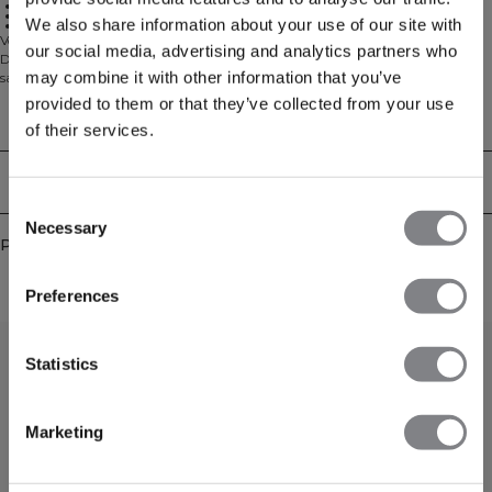
High waist for a perfect fit
Full-length coverage
We also share information about your use of our site with
ICIW logo at the front
Vous l'avez demandé, nous l'avons livré. Notre collection la plus populaire,
our social media, advertising and analytics partners who
Define Seamless, est maintenant disponible en version côtelée. Le matériau
may combine it with other information that you’ve
sans coutures est doux, extensible et souple, ce qui donne un vêtement avec
une excellente mobilité et un ajustement parfait. Les leggings, brassières de
provided to them or that they’ve collected from your use
sport et hauts dans plusieurs couleurs tendance font de la collection Define
Aspects techniques
of their services.
Seamless la ligne de vêtements d'entraînement incontournable pour de
nombreux types d'exercices différents. 92% Nylon, 8% Elastan.
Livraison & retours
Consent
Necessary
Selection
Produits similaires
Preferences
Statistics
Marketing