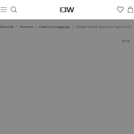
Produit
Aspects techniques
Évaluations
Coiffe avec
Domicile
/
Femmes
/
Collants & Leggings
/
Ribbed Define Seamless Tights Jungle Green
0
/
0