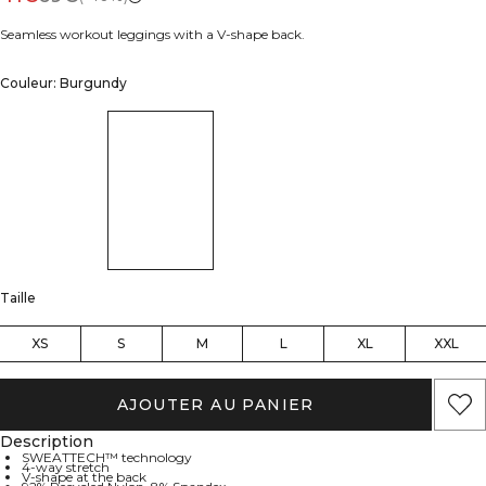
Seamless workout leggings with a V-shape back.
Couleur: Burgundy
Taille
XS
S
M
L
XL
XXL
AJOUTER AU PANIER
Description
SWEATTECH™ technology
4-way stretch
V-shape at the back