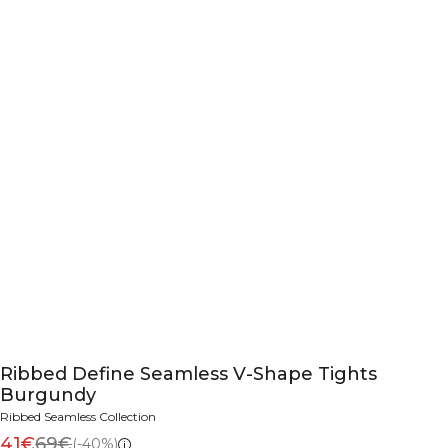
Ribbed Define Seamless V-Shape Tights
Burgundy
Ribbed Seamless Collection
41€
69€
(-40%)