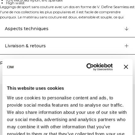
92% Recycled Nylon, 8% Spandex
High waist
Leggings de sport sans couture avec un dos en forme de V. Define Seamless est
l'une de nos collections les plus populaires et il est facile de comprendre
pourquoi. Le matériau sans couture est doux, extensible et souple, ce qui
donne un vêtement avec une excellente mobilité et un ajustement parfait. Les
leggings, brassières de sport et hauts disponibles dans plusieurs couleurs
Aspects techniques
tendance font de Define Seamless la ligne de vêtements d'entraînement de
choix pour différents types d'exercices. 92% Nylon recyclé, 8% Elastan
Livraison & retours
Produits similaires
This website uses cookies
We use cookies to personalise content and ads, to
provide social media features and to analyse our traffic.
We also share information about your use of our site with
our social media, advertising and analytics partners who
may combine it with other information that you’ve
provided to them or that they’ve collected from your use