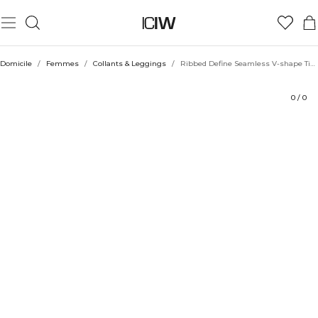
Produit
Aspects techniques
Évaluations
Durabilité
Coiffe avec
Domicile
/
Femmes
/
Collants & Leggings
/
Ribbed Define Seamless V-shape Tights Burgundy
0
/
0