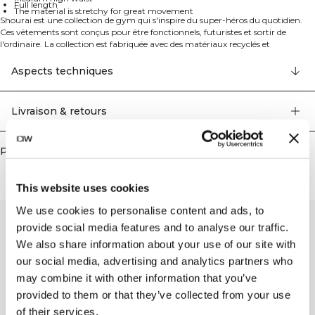
Full length
The material is stretchy for great movement
Shourai est une collection de gym qui s'inspire du super-héros du quotidien.
Ces vêtements sont conçus pour être fonctionnels, futuristes et sortir de
l'ordinaire. La collection est fabriquée avec des matériaux recyclés et
biologiques et des détails de haute qualité.
Legging de sport avec poche. Ces leggings combinent un style plus audacieux
Aspects techniques
avec une excellente fonctionnalité. La ceinture est en forme de V à l'avant avec
une couture en V à l'arrière, avec un élastique pour un excellent ajustement.
Détail zippé sur un côté et une poche sur l'autre. Le matériau est extensible
Livraison & retours
pour un excellent mouvement.
75% Nylon recyclé, 25% Elastan
Produits similaires
This website uses cookies
We use cookies to personalise content and ads, to
provide social media features and to analyse our traffic.
We also share information about your use of our site with
our social media, advertising and analytics partners who
may combine it with other information that you’ve
provided to them or that they’ve collected from your use
of their services.