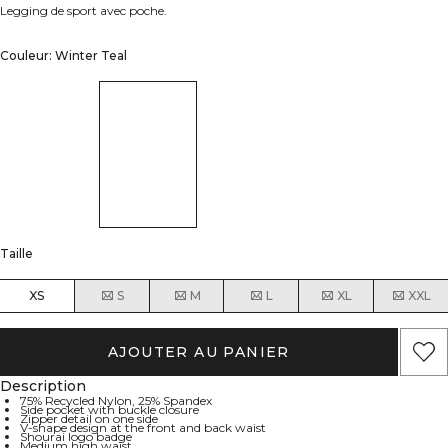
Legging de sport avec poche.
Couleur: Winter Teal
Taille
XS
S
M
L
XL
XXL
AJOUTER AU PANIER
Description
75% Recycled Nylon, 25% Spandex
Side pocket with buckle closure
Zipper detail on one side
V-shape design at the front and back waist
Shourai logo badge
Medium high waist