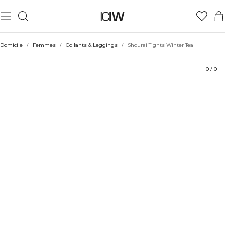
Produit
Aspects techniques
Évaluations
Durabilité
Coiffe avec
Domicile
/
Femmes
/
Collants & Leggings
/
Shourai Tights Winter Teal
0
/
0