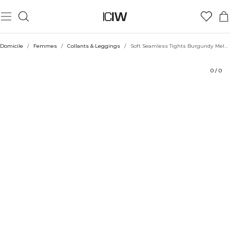
Produit
Aspects techniques
Évaluations
Durabilité
Coiffe avec
Domicile
/
Femmes
/
Collants & Leggings
/
Soft Seamless Tights Burgundy Melange
0
/
0