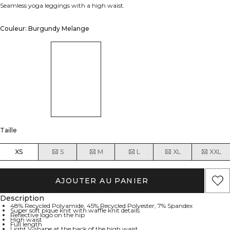
Seamless yoga leggings with a high waist.
Couleur: Burgundy Melange
Taille
XS
S
M
L
XL
XXL
AJOUTER AU PANIER
Description
48% Recycled Polyamide, 45% Recycled Polyester, 7% Spandex
Super soft pique knit with waffle knit details
Reflective logo on the hip
High waist
Full length
Light V-shape at the back of the high waist