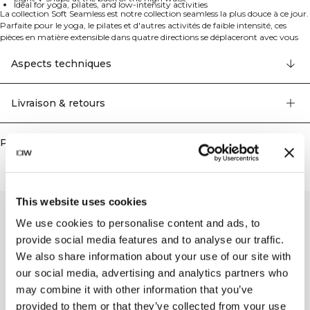
Ideal for yoga, pilates, and low-intensity activities
La collection Soft Seamless est notre collection seamless la plus douce à ce jour.
Parfaite pour le yoga, le pilates et d'autres activités de faible intensité, ces
pièces en matière extensible dans quatre directions se déplaceront avec vous
sans aucune distraction. Le matériau présente des détails contrastés en maille
gaufre et côtelée pour un style et un intérêt visuel supplémentaires. Pour de
Aspects techniques
meilleures performances et un confort optimal, nous vous recommandons de
choisir votre taille habituelle.
Leggings de yoga seamless avec une taille haute. Ces leggings ultra doux ont
Livraison & retours
des sections en maille gaufre à l'arrière de la jambe et des détails côtelés. Taille
haute avec une légère forme en V à l'arrière. Tricot piqué ultra doux avec
détails en maille gaufre. Logo réfléchissant sur la hanche. Taille haute.
Produits similaires
Longueur complète. 48% Polyamide Recyclé, 45% Polyester Recyclé, 7%
Elastan.
This website uses cookies
We use cookies to personalise content and ads, to
provide social media features and to analyse our traffic.
We also share information about your use of our site with
our social media, advertising and analytics partners who
may combine it with other information that you’ve
provided to them or that they’ve collected from your use