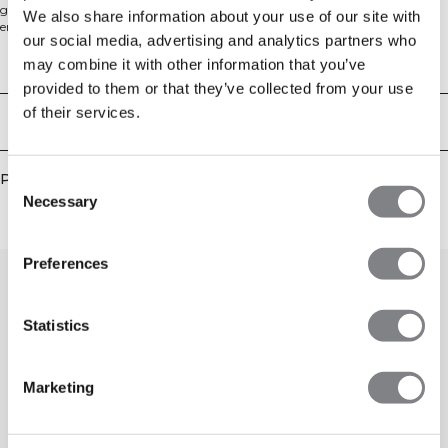
garde-robe, un haut sur lequel vous pouvez compter pendant vos
We also share information about your use of our site with
entraînements les plus intenses. Ce débardeur utilise la dernière technologie
our social media, advertising and analytics partners who
sans coutures pour une sensation confortable et flexible. 92% Nylon Recyclé,
8% Élastane
may combine it with other information that you’ve
Aspects techniques
provided to them or that they’ve collected from your use
of their services.
Livraison & retours
Produits similaires
Consent
Necessary
Selection
Preferences
Statistics
Marketing