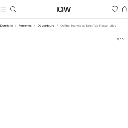
Produit
Aspects techniques
Évaluations
Coiffe avec
Domicile
/
Femmes
/
Débardeurs
/
Define Seamless Tank Top Pastel Lilac
0
/
0