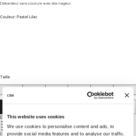
Débardeur sans couture avec dos nageur.
Couleur: Pastel Lilac
Taille
XS
S
M
L
XL
XXL
ÉPUISÉ - PRÉVENEZ-MOI
This website uses cookies
Description
92% polyamide recyclé, 8% élastan
Logo ICIW
We use cookies to personalise content and ads, to
SWEATTECH™
Détails tricotés flatteurs
provide social media features and to analyse our traffic.
Débardeur sans coutures avec dos nageur. La pièce fondamentale de votre