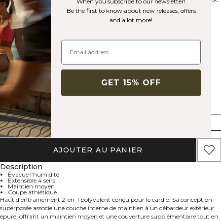
When you subscribe to our newsletter!
Be the first to know about new releases, offers
and a lot more!
Couleur:
White snow
GET 15% OFF
Taille
XS
S
M
L
XL
XXL
AJOUTER AU PANIER
Description
Évacue l’humidité
Extensible 4 sens
Maintien moyen
Coupe athlétique
Haut d’entraînement 2‑en‑1 polyvalent conçu pour le cardio. Sa conception
superposée associe une couche interne de maintien à un débardeur extérieur
épuré, offrant un maintien moyen et une couverture supplémentaire tout en