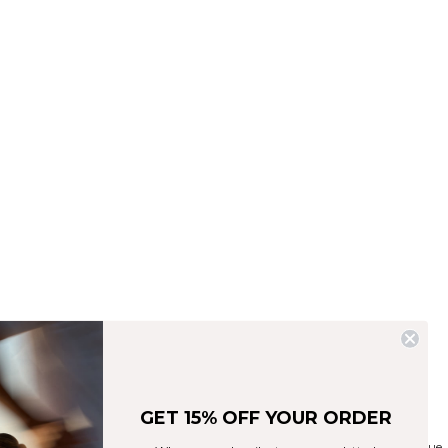
Mirage Cardio 2-In-1 Top White Snow
Mirage Collection
39€
49€
(-20%)
GET 15% OFF YOUR ORDER
Top cardio 2-en-1 avec maintien moyen et extensible 4 sens. Coupe athlétique.