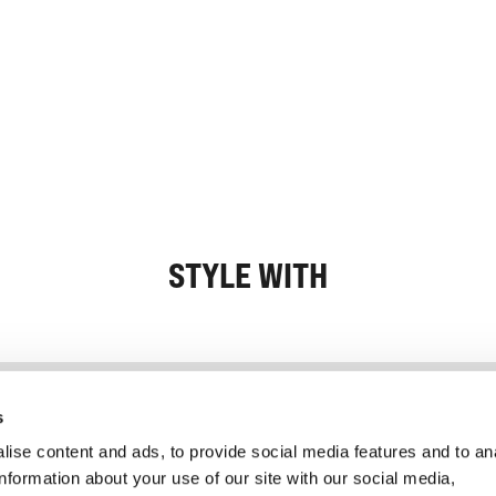
STYLE WITH
Information
Service client
s
ise content and ads, to provide social media features and to an
information about your use of our site with our social media,