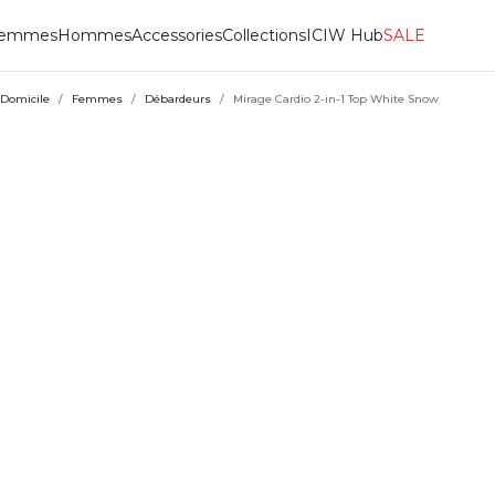
emmes
Hommes
Accessories
Collections
ICIW Hub
SALE
Domicile
/
Femmes
/
Débardeurs
/
Mirage Cardio 2-in-1 Top White Snow