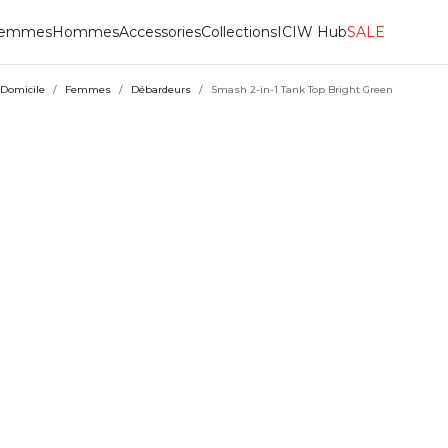
emmes
Hommes
Accessories
Collections
ICIW Hub
SALE
Domicile
/
Femmes
/
Débardeurs
/
Smash 2-in-1 Tank Top Bright Green