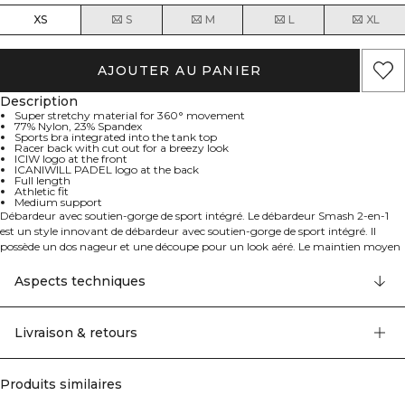
XS
S
M
L
XL
AJOUTER AU PANIER
Description
Super stretchy material for 360° movement
77% Nylon, 23% Spandex
Sports bra integrated into the tank top
Racer back with cut out for a breezy look
ICIW logo at the front
ICANIWILL PADEL logo at the back
Full length
Athletic fit
Medium support
Débardeur avec soutien-gorge de sport intégré. Le débardeur Smash 2-en-1
est un style innovant de débardeur avec soutien-gorge de sport intégré. Il
possède un dos nageur et une découpe pour un look aéré. Le maintien moyen
et le matériau extensible permettent une liberté de mouvement totale. Conçu
pour performer, designé pour gagner. La collection Smash est spécialement
Aspects techniques
conçue pour le Padel en tenant compte de votre performance et de votre
endurance. Avec des tissus fonctionnels et un design de première classe, nous
nous sommes concentrés sur les détails pour que vous puissiez vous
Livraison & retours
concentrer sur le jeu. 77% Nylon 23% Elastan
Produits similaires