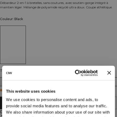
Débardeur 2-en-1 à bretelles, sans coutures, avec soutien-gorge intégré à
maintien léger. Mélange de polyamide recyclé ultra doux. Coupe athlétique.
Couleur: Black
Taille
XS
S
M
L
XL
XXL
Few in stock
This website uses cookies
We use cookies to personalise content and ads, to
AJOUTER AU PANIER
provide social media features and to analyse our traffic.
Description
We also share information about your use of our site with
Seamless construction