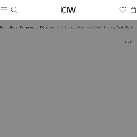
Produit
Aspects techniques
Évaluations
Coiffe avec
Domicile
/
Femmes
/
Débardeurs
/
Smooth Seamless 2-in-1 Strappy Tank Black
0
/
0