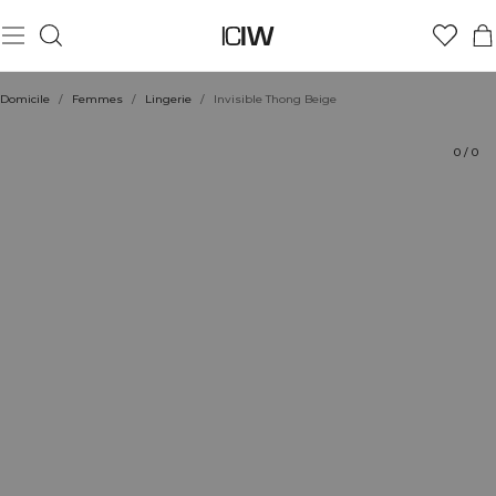
Produit
Aspects techniques
Évaluations
Coiffe avec
Domicile
/
Femmes
/
Lingerie
/
Invisible Thong Beige
0
/
0