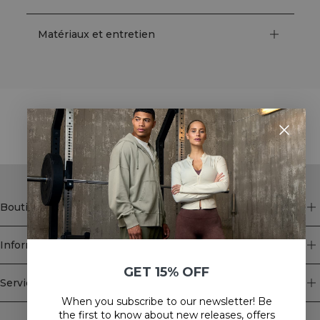
Matériaux et entretien
STYLE WITH
Boutique
Information
GET 15% OFF
Service client
When you subscribe to our newsletter! Be
Newsletter
the first to know about new releases, offers