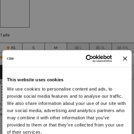
Taille
XS
S
M
L
XL
XXL
Few in stock
AJOUTER AU PANIER
This website uses cookies
Description
82% Nylon, 18% Spandex
We use cookies to personalise content and ads, to
Seamless design with glued edges
Good breathability
Almost invisible under tights
provide social media features and to analyse our traffic.
Suitable for everyday use and training
Available in multiple colors, 1-pack and 3-pack
We also share information about your use of our site with
Ces culottes en matériau fonctionnel sont non seulement très confortables
mais aussi un choix pratique. Ces strings sont fabriqués sans coutures inutiles,
our social media, advertising and analytics partners who
les bords sont plutôt collés pour améliorer l'ajustement et les rendre presque
may combine it with other information that you’ve
invisibles lorsque vous portez vos collants. Ils respirent bien et conviennent
aussi bien pour un usage quotidien que pour l'entraînement.
provided to them or that they’ve collected from your use
Aspects techniques
ATTENTION ! Il y a un grand risque que vous vouliez jeter vos autres culottes
of their services.