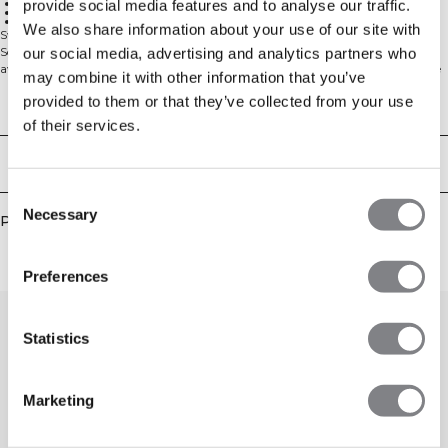
Coupe décontractée
provide social media features and to analyse our traffic.
Passepoils contrastés
Mélange modal doux
We also share information about your use of our site with
Sweat à col rond au toucher premium, pensé pour le confort au quotidien.
Son mélange de modal est incroyablement doux, lisse et agréable sur la peau,
our social media, advertising and analytics partners who
avec un toucher moelleux idéal pour les échauffements, les jours de repos et le
may combine it with other information that you’ve
style athleisure. Les passepoils contrastés apportent une finition nette et
provided to them or that they’ve collected from your use
sportive. Sa coupe décontractée, légèrement oversize, et sa longueur standard
Aspects techniques
facilitent la superposition. Le tissu extensible suit vos mouvements tout en
of their services.
conservant sa forme, pour un tombé impeccable au fil des utilisations. 55%
Polyester, 37% Modal, 8% Élasthanne.
Livraison & retours
Consent
Necessary
Selection
Produits similaires
Preferences
Statistics
Marketing