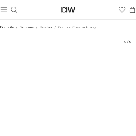
Produit
Aspects techniques
Évaluations
Coiffe avec
Domicile
/
Femmes
/
Hoodies
/
Contrast Crewneck Ivory
0
/
0