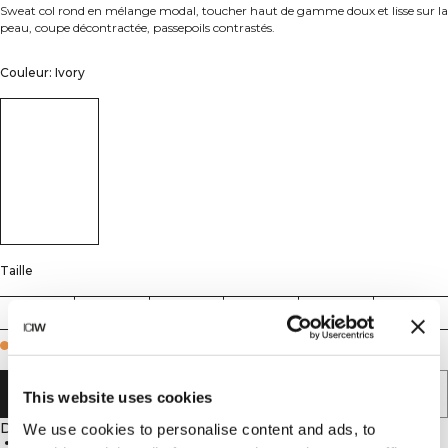
Sweat col rond en mélange modal, toucher haut de gamme doux et lisse sur la
peau, coupe décontractée, passepoils contrastés.
Couleur: Ivory
Taille
XS
S
M
L
XL
XXL
Few in stock
AJOUTER AU PANIER
This website uses cookies
Description
We use cookies to personalise content and ads, to
55% polyester, 37% modal, 8% élastan