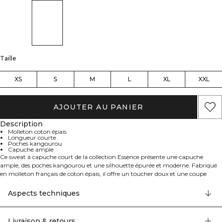
Taille
XS
S
M
L
XL
XXL
AJOUTER AU PANIER
Description
Molleton coton épais
Longueur courte
Poches kangourou
Capuche ample
Ce sweat à capuche court de la collection Essence présente une capuche
ample, des poches kangourou et une silhouette épurée et moderne. Fabriqué
en molleton français de coton épais, il offre un toucher doux et une coupe
standard — parfait pour le layering ou pour un style décontracté au quotidien.
Aspects techniques
Livraison & retours