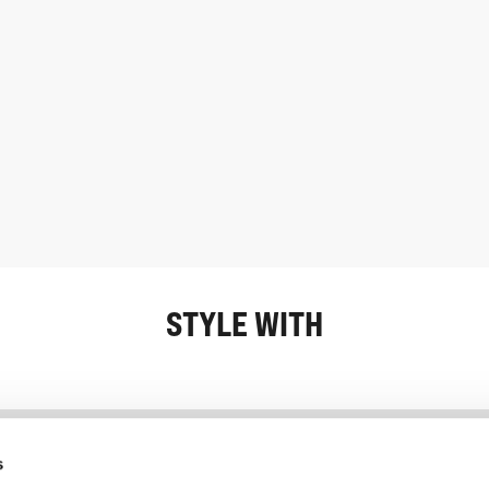
STYLE WITH
Information
Service client
s