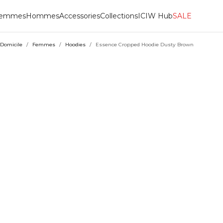
emmes
Hommes
Accessories
Collections
ICIW Hub
SALE
Domicile
/
Femmes
/
Hoodies
/
Essence Cropped Hoodie Dusty Brown