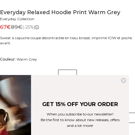
Everyday Relaxed Hoodie Print Warm Grey
Everyday Collection
67€
89€
(-25%)
Sweat à capuche coupe décontractée en tissu brossé, imprimé ICIW et poche
avant.
Couleur:
Warm Grey
GET 15% OFF YOUR ORDER
Taille
When you subscribe to our newsletter!
XS
S
M
L
XL
XXL
Be the first to know about new releases, offers
and a lot more!
Few in stock