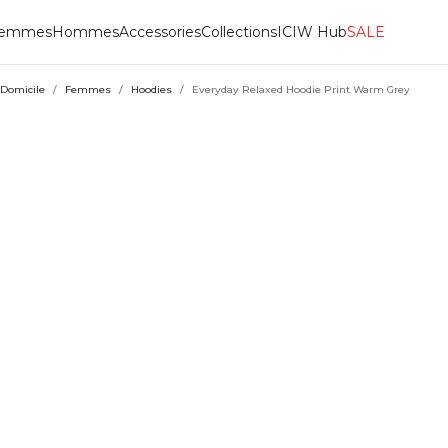
emmes
Hommes
Accessories
Collections
ICIW Hub
SALE
Domicile
/
Femmes
/
Hoodies
/
Everyday Relaxed Hoodie Print Warm Grey