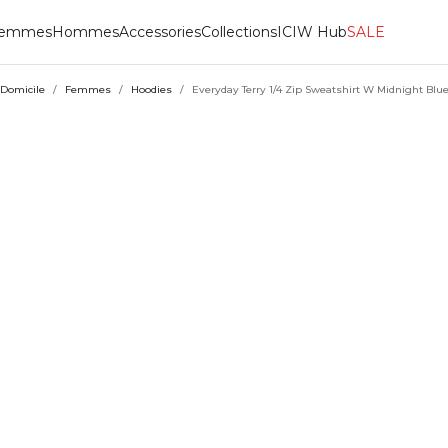
emmes
Hommes
Accessories
Collections
ICIW Hub
SALE
Domicile
/
Femmes
/
Hoodies
/
Everyday Terry 1/4 Zip Sweatshirt W Midnight Blu