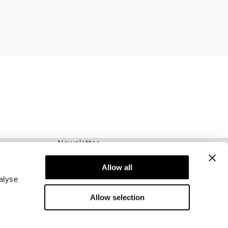
Newsletter
Abonnez-vous à notre newsletter! Recevez des
offres exclusives, nos dernières nouvelles et
Allow all
bien plus encore.
alyse
Allow selection