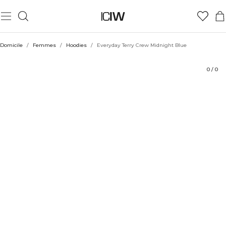
Produit
Aspects techniques
Évaluations
Coiffe avec
Domicile
/
Femmes
/
Hoodies
/
Everyday Terry Crew Midnight Blue
0
/
0