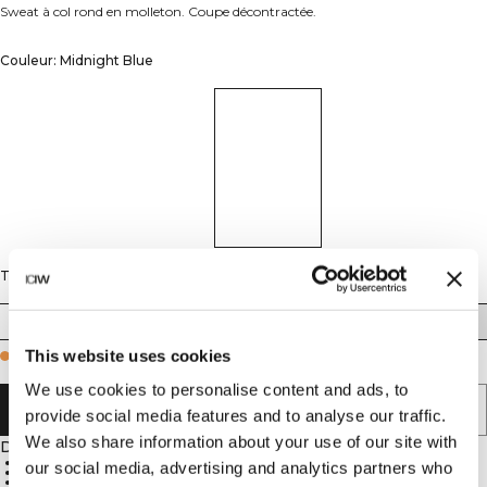
Sweat à col rond en molleton. Coupe décontractée.
Couleur: Midnight Blue
Taille
XS
S
M
L
XL
XXL
This website uses cookies
Few in stock
We use cookies to personalise content and ads, to
AJOUTER AU PANIER
provide social media features and to analyse our traffic.
We also share information about your use of our site with
Description
Éponge douce
our social media, advertising and analytics partners who
Envers bouclette
Coupe oversize