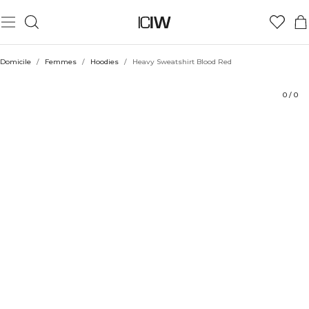
Produit
Aspects techniques
Évaluations
Coiffe avec
Domicile
/
Femmes
/
Hoodies
/
Heavy Sweatshirt Blood Red
0
/
0