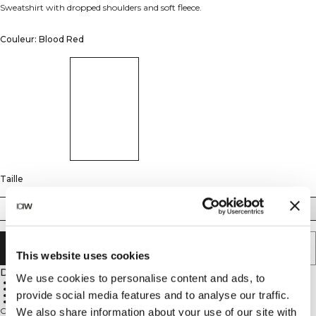
Sweatshirt with dropped shoulders and soft fleece.
Couleur: Blood Red
Taille
XS
S
M
L
XL
XXL
AJOUTER AU PANIER
This website uses cookies
Description
We use cookies to personalise content and ads, to
Dropped shoulders for a relaxed fit
Soft fleece lining for warmth
provide social media features and to analyse our traffic.
Ribbed cuffs and ribbed neck for added comfort
68% Cotton, 32% Polyester
Ce sweat épais pour femmes est doté d'épaules tombantes pour un
We also share information about your use of our site with