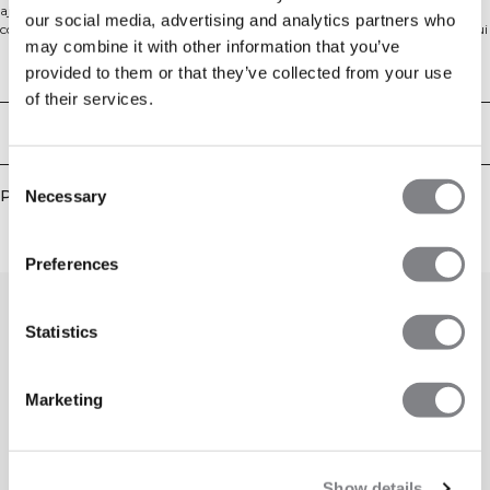
ajustement décontracté, avec des poignets et un col côtelés pour plus de
our social media, advertising and analytics partners who
confort. La douce doublure en polaire offre une chaleur supplémentaire, ce qui
may combine it with other information that you’ve
le rend parfait pour les journées fraîches. Idéal pour une tenue décontractée, ce
sweat durable et confortable est un indispensable pour votre garde-robe. 68%
Aspects techniques
provided to them or that they’ve collected from your use
Coton, 32% Polyester
of their services.
Livraison & retours
Consent
Produits similaires
Necessary
Selection
Preferences
Statistics
Marketing
Show details