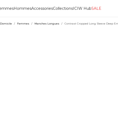
emmes
Hommes
Accessories
Collections
ICIW Hub
SALE
Domicile
/
Femmes
/
Manches Longues
/
Contrast Cropped Long Sleeve Deep Em