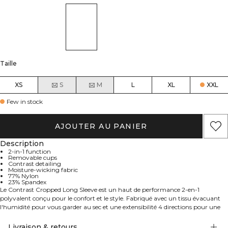
Taille
XS
S
M
L
XL
XXL
Few in stock
AJOUTER AU PANIER
Description
2-in-1 function
Removable cups
Contrast detailing
Moisture-wicking fabric
77% Nylon
23% Spandex
Le Contrast Cropped Long Sleeve est un haut de performance 2-en-1
polyvalent conçu pour le confort et le style. Fabriqué avec un tissu évacuant
l'humidité pour vous garder au sec et une extensibilité 4 directions pour une
liberté de mouvement optimale, ce haut à manches longues crop offre un
ajustement serré, comme une seconde peau. Il présente des détails contrastés
Livraison & retours