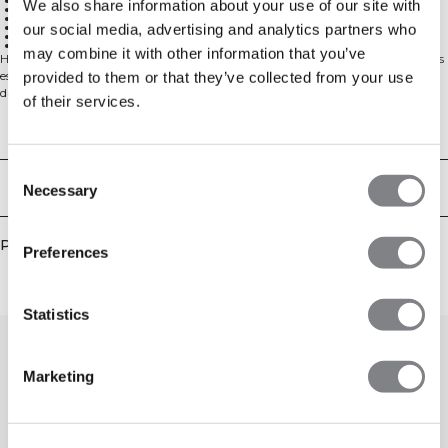
Raglan sleeves for full movement
We also share information about your use of our site with
ICIW logo at front
Adjustable elastic waist on the inside
YKK 1/4 zipper at front
our social media, advertising and analytics partners who
Cropped fit
57% Cotton, 38% Polyester, 5% Spandex
may combine it with other information that you’ve
Haut à manches longues avec taille ajustable. Ce crop top à manches longues
est parfait pour la salle de sport, le yoga ou d'autres activités. Il est fabriqué
provided to them or that they’ve collected from your use
dans un matériau doux et fin pour un confort optimal, possède un élastique
of their services.
ajustable à la taille et des trous pour les pouces à l'extrémité des manches.
Manches raglan pour une liberté de mouvement totale. Associez-le avec
Aspects techniques
d'autres pièces de la collection Define pour une tenue parfaite. Le haut dispose
d'un logo ICIW à l'avant et d'une fermeture éclair YKK 1/4 à l'avant. 57% Coton,
Consent
38% Polyester, 5% Elastan
Livraison & retours
Necessary
Selection
Produits similaires
Preferences
Statistics
Marketing