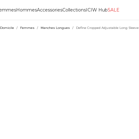
emmes
Hommes
Accessories
Collections
ICIW Hub
SALE
Domicile
/
Femmes
/
Manches Longues
/
Define Cropped Adjustable Long Sleeve 