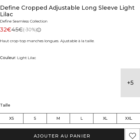
Define Cropped Adjustable Long Sleeve Light
Lilac
Define Seamless Collection
32€
45€
(-30%)
Haut crop-top manches longues. Ajustable à la taille.
Couleur:
Light Lilac
+
5
Taille
XS
S
M
L
XL
XXL
AJOUTER AU PANIER