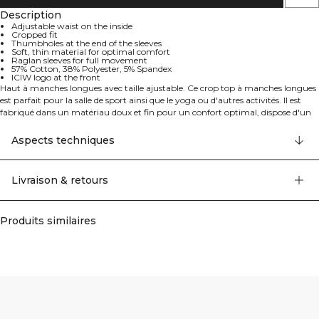
Description
Adjustable waist on the inside
Cropped fit
Thumbholes at the end of the sleeves
Soft, thin material for optimal comfort
Raglan sleeves for full movement
57% Cotton, 38% Polyester, 5% Spandex
ICIW logo at the front
Haut à manches longues avec taille ajustable. Ce crop top à manches longues
est parfait pour la salle de sport ainsi que le yoga ou d'autres activités. Il est
fabriqué dans un matériau doux et fin pour un confort optimal, dispose d'un
élastique ajustable à la taille et de trous pour les pouces aux extrémités des
manches. Manches raglan pour une liberté de mouvement totale. À assortir
Aspects techniques
avec d'autres pièces de la Collection Define pour une tenue parfaite. Logo ICIW
sur le devant. Taille ajustable à l'intérieur. Coupe courte. 57% Coton, 38%
Polyester, 5% Elastan
Livraison & retours
Produits similaires