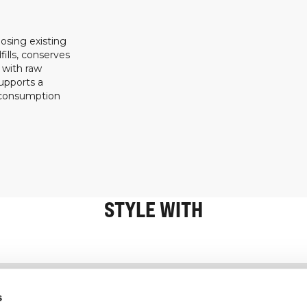
osing existing
ills, conserves
 with raw
upports a
 consumption
STYLE WITH
Information
Service client
s