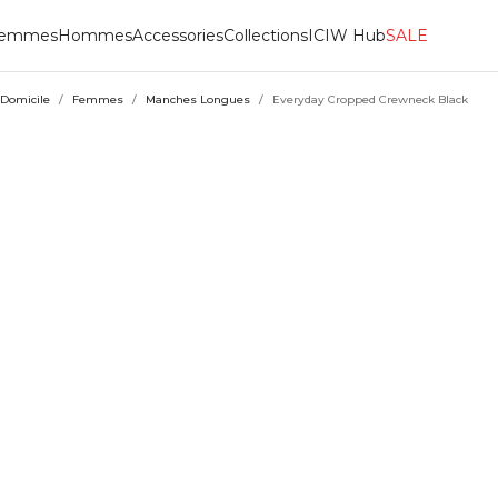
emmes
Hommes
Accessories
Collections
ICIW Hub
SALE
Domicile
/
Femmes
/
Manches Longues
/
Everyday Cropped Crewneck Black