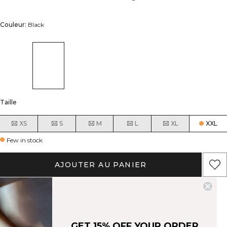
Couleur:
Black
Taille
XS
S
M
L
XL
XXL
Few in stock
AJOUTER AU PANIER
Description
Soft material with a brushed inside for comfort
Mid cropped length
ICIW embroidery logo at the back
43% Cotton, 35% Recycled Cotton, 22% Polyester
Raglan sleeves, ribbed cuffs, and bottom hem
Dropped sleeve hole for an oversized look
GET 15% OFF YOUR ORDER
Regular fit