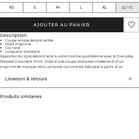
XS
S
M
L
XL
XXL
AJOUTER AU PANIER
Description
Coupe ample décontractée
Motif imprimé
Col rond
Longueur standard
Apportez du style décontracté à votre routine quotidienne avec le Everyday
Relaxed Crewneck Print. Doté d'une coupe oversized moderne et d'un
imprimé de marque rétro, ce sweat col rond est fabriqué à partir d'un
mélange brossé doux composé de 60% coton et 40% polyester. Sa silhouette
ample, son col côtelé et ses poignets côtelés en font un choix facile et
Livraison & retours
confortable pour la salle de sport, le travail ou pour se détendre à la maison.
Produits similaires