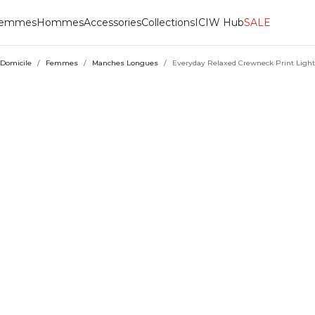
emmes
Hommes
Accessories
Collections
ICIW Hub
SALE
Domicile
/
Femmes
/
Manches Longues
/
Everyday Relaxed Crewneck Print Ligh