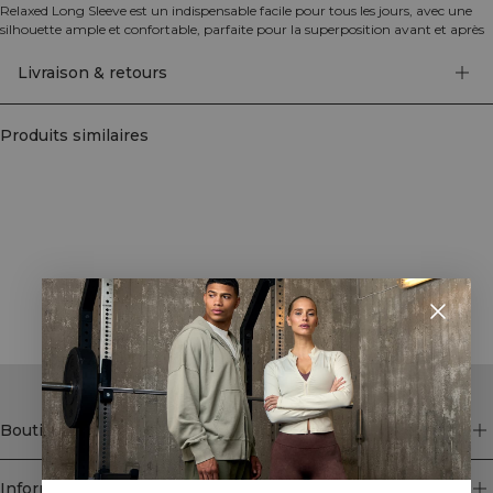
Relaxed Long Sleeve est un indispensable facile pour tous les jours, avec une
silhouette ample et confortable, parfaite pour la superposition avant et après
la salle de sport ou pour des moments de détente à la maison. Le tissu en jersey
simple, lisse, est agréable sur la peau et offre une respirabilité naturelle pour
Livraison & retours
un confort tout au long de la journée. Cotton 80%, Rayon 20%.
Produits similaires
STYLE WITH
Boutique
Information