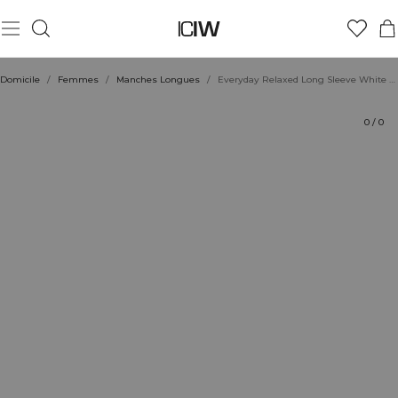
Produit
Évaluations
Coiffe avec
Domicile
/
Femmes
/
Manches Longues
/
Everyday Relaxed Long Sleeve White Snow
0
/
0