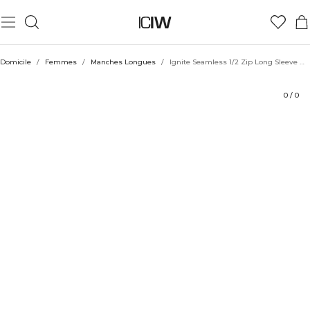
Produit
Aspects techniques
Évaluations
Coiffe avec
Domicile
/
Femmes
/
Manches Longues
/
Ignite Seamless 1/2 Zip Long Sleeve W Light Dusty Grey
0
/
0