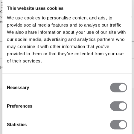
SWEATTECH™
Élasticité multidirectionnelle
Demi-zip
This website uses cookies
Conçu avec un col montant et une demi-fermeture éclair à l'avant, ce haut
sans couture ajusté offre une sensation élégante et sculptante. Il dispose d'une
We use cookies to personalise content and ads, to
élasticité multidirectionnelle et de la technologie SWEATTECH™ pour vous
provide social media features and to analyse our traffic.
garder au sec et confortable. Parfait pour superposer ou porter seul pendant
We also share information about your use of our site with
l'entraînement, l'échauffement ou au quotidien. 92% polyamide, 8% Lycra.
Aspects techniques
our social media, advertising and analytics partners who
may combine it with other information that you’ve
Livraison & retours
provided to them or that they’ve collected from your use
of their services.
Produits similaires
Consent
Necessary
Selection
Preferences
Statistics