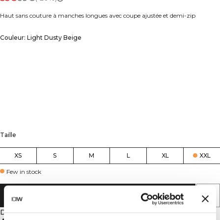
Haut sans couture à manches longues avec coupe ajustée et demi-zip
Couleur: Light Dusty Beige
Taille
XS
S
M
L
XL
XXL
Few in stock
AJOUTER AU PANIER
Description
Sans couture