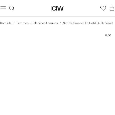
Produit
Aspects techniques
Évaluations
Durabilité
Coiffe avec
Domicile
/
Femmes
/
Manches Longues
/
Nimble Cropped LS Light Dusty Violet
0
/
0