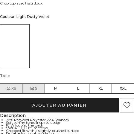
Crop top avec tissu doux.
Couleur: Light Dusty Violet
Taille
XS
S
M
L
XL
XXL
AJOUTER AU PANIER
Description
78% Recycled Polyester 22% Spandex
Soft earthy tones inspired design
ICIW logo at the back
SWEATTECH™ material
Cropped fit with a slightly brushed surface
Durable for tough workouts