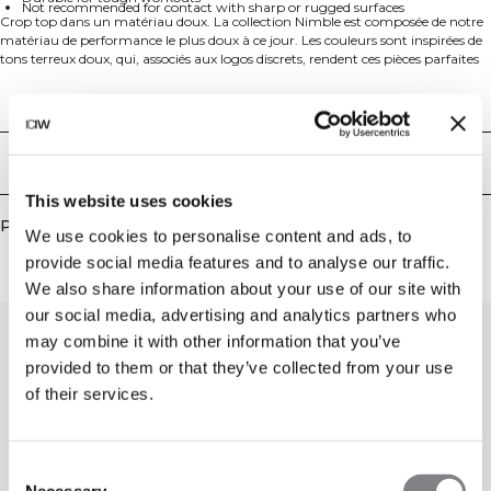
Not recommended for contact with sharp or rugged surfaces
Crop top dans un matériau doux. La collection Nimble est composée de notre
matériau de performance le plus doux à ce jour. Les couleurs sont inspirées de
tons terreux doux, qui, associés aux logos discrets, rendent ces pièces parfaites
pour de nombreuses situations, par exemple le yoga et le pilates. Logo ICIW au
dos. SWEATTECH™. Coupe courte. Le matériau légèrement brossé peut
Aspects techniques
supporter un entraînement intensif, mais nous ne recommandons pas
d'exercices qui exposent régulièrement le matériau à des surfaces pointues ou
rugueuses, par exemple des haltères ou du velcro. 78% Polyester Recyclé 22%
Livraison & retours
Elastan.
This website uses cookies
Produits similaires
We use cookies to personalise content and ads, to
provide social media features and to analyse our traffic.
We also share information about your use of our site with
our social media, advertising and analytics partners who
may combine it with other information that you’ve
provided to them or that they’ve collected from your use
of their services.
Consent
Necessary