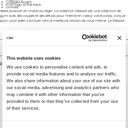
Cropped length
ICIW logo at the back
Unlined
Veste pullover en matériau léger. La collection Reboot est une collection de
gym avec des coupes et des détails pour mettre en valeur votre corps, conçue
pour vous aider à évoluer vers la meilleure version de vous-même. Le Reboot
Cropped 1/4 Zip est la veste pullover parfaite pour l'échauffement et la
récupération. Le matériau est léger avec une finition texturée. Fermeture éclair
Aspects techniques
YKK de haute qualité à l'avant et col montant. Poignets et ceinture élastiques
pour un ajustement parfait. Logo ICIW au dos avec élastique à l'intérieur des
poignets et de la ceinture. Cette veste avec fermeture éclair YKK et col
Livraison & retours
montant n'est pas doublée, offre une coupe régulière et une longueur
raccourcie. 55% polyester, 45% Sorona.
This website uses cookies
Produits similaires
We use cookies to personalise content and ads, to
provide social media features and to analyse our traffic.
We also share information about your use of our site with
our social media, advertising and analytics partners who
may combine it with other information that you’ve
provided to them or that they’ve collected from your use
of their services.
Consent