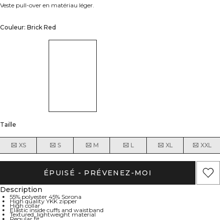
Veste pull-over en matériau léger.
Couleur: Brick Red
Taille
XS
S
M
L
XL
XXL
ÉPUISÉ - PRÉVENEZ-MOI
Description
55% polyester 45% Sorona
High quality YKK zipper
High collar
Elastic inside cuffs and waistband
Textured, lightweight material
Regular fit