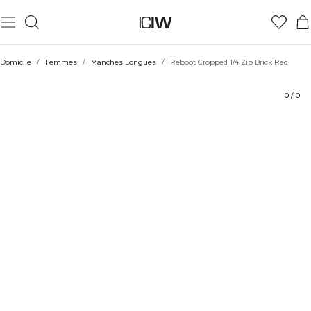
Produit
Aspects techniques
Évaluations
Durabilité
Coiffe avec
Domicile
/
Femmes
/
Manches Longues
/
Reboot Cropped 1/4 Zip Brick Red
0
/
0