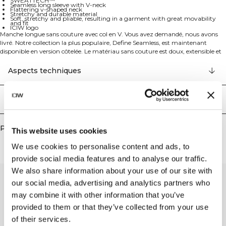
SWEATTECH™
Seamless long sleeve with V-neck
Flattering v-shaped neck
Stretchy and durable material
Soft, stretchy and pliable, resulting in a garment with great movability
and fit
ICIW logo
Manche longue sans couture avec col en V. Vous avez demandé, nous avons
livré. Notre collection la plus populaire, Define Seamless, est maintenant
disponible en version côtelée. Le matériau sans couture est doux, extensible et
souple, ce qui donne un vêtement avec une grande mobilité et un excellent
ajustement. Les collants, les soutiens-gorge de sport et les hauts dans plusieurs
Aspects techniques
couleurs tendance font de Define Seamless la ligne de vêtements
d'entraînement incontournable pour de nombreux types d'entraînements
différents. Le matériau extensible dans les quatre sens avec la dernière
Livraison & retours
technologie sans couture augmente la mobilité pendant votre entraînement.
Ce vêtement comprend un matériau extensible et durable, le logo ICIW et la
technologie SWEATTECH™ avec un col en V flatteur. 92% Nylon Recyclé, 8%
Produits similaires
Elastan.
This website uses cookies
We use cookies to personalise content and ads, to
provide social media features and to analyse our traffic.
We also share information about your use of our site with
our social media, advertising and analytics partners who
may combine it with other information that you’ve
provided to them or that they’ve collected from your use
of their services.