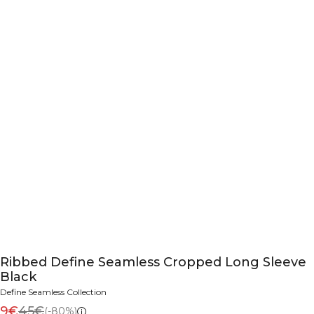
Ribbed Define Seamless Cropped Long Sleeve
Black
Define Seamless Collection
9€
45€
(-80%)