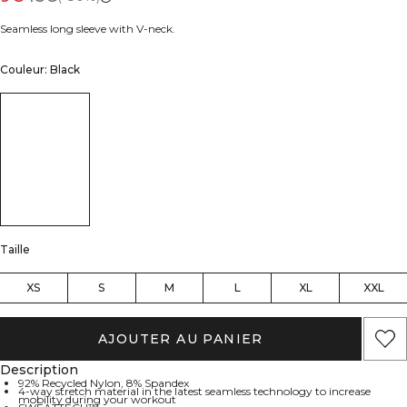
Seamless long sleeve with V-neck.
Couleur: Black
Taille
XS
S
M
L
XL
XXL
AJOUTER AU PANIER
Description
92% Recycled Nylon, 8% Spandex
4-way stretch material in the latest seamless technology to increase
mobility during your workout