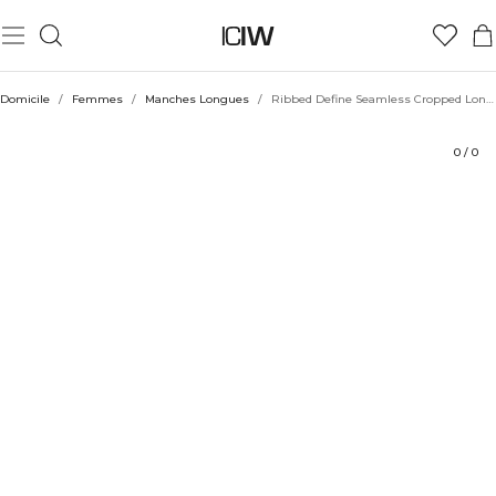
Produit
Aspects techniques
Évaluations
Durabilité
Coiffe avec
Domicile
/
Femmes
/
Manches Longues
/
Ribbed Define Seamless Cropped Long Sleeve Black
0
/
0