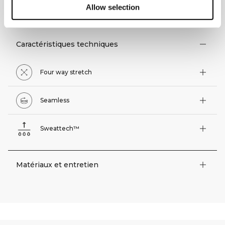
ASPECTS TECHNIQUES
Allow selection
Caractéristiques techniques
Four way stretch
Seamless
Sweattech™
Matériaux et entretien