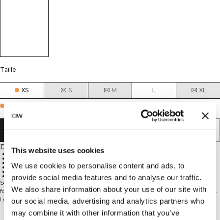
Taille
XS
S
M
L
XL
Few in stock
AJOUTER AU PANIER
Description
This website uses cookies
Cropped fit
Adjustable tie detail in the front
High performing fabric from Europe
We use cookies to personalise content and ads, to
Small ICIW logo on front
Good breathability
77% Polyamide, 23% Elastane
provide social media features and to analyse our traffic.
Scrunch est un produit exceptionnel avec un design qui met en valeur les
We also share information about your use of our site with
formes de manière flatteuse ! Avec l'effet scrunch, vous accentuez vos formes.
Le matériau est doux et confortable sur le corps et le vêtement respire bien.
our social media, advertising and analytics partners who
Que demander de plus pour des vêtements d'entraînement ?! Col en V,
may combine it with other information that you’ve
fabriqué dans l'UE avec un tissu haute performance d'Europe. Petit logo ICIW
Aspects techniques