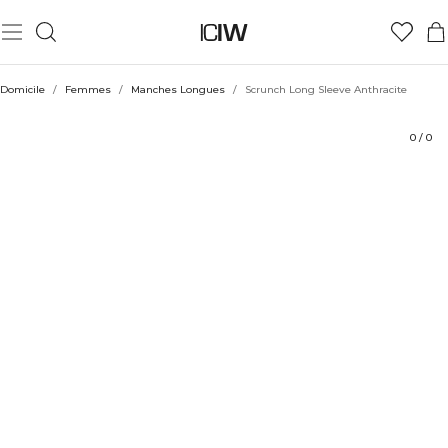
Produit
Aspects techniques
Évaluations
Coiffe avec
Domicile
/
Femmes
/
Manches Longues
/
Scrunch Long Sleeve Anthracite
0
/
0