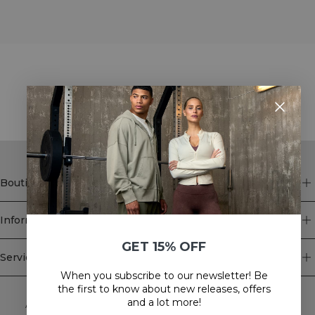
STYLE WITH
Boutique
Information
GET 15% OFF
Service client
When you subscribe to our newsletter! Be
Newsletter
the first to know about new releases, offers
and a lot more!
Abonnez-vous à notre newsletter! Recevez des offres