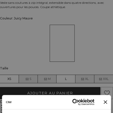
Veste sans coutures à zip intégral, extensible dans quatre directions, avec
ouvertures pour les pouces. Coupe athlétique.
Couleur: Juicy Mauve
Taille
XS
S
M
L
XL
XXL
AJOUTER AU PANIER
Description
Seamless construction
Four-way stretch
Full zip
Thumbholes