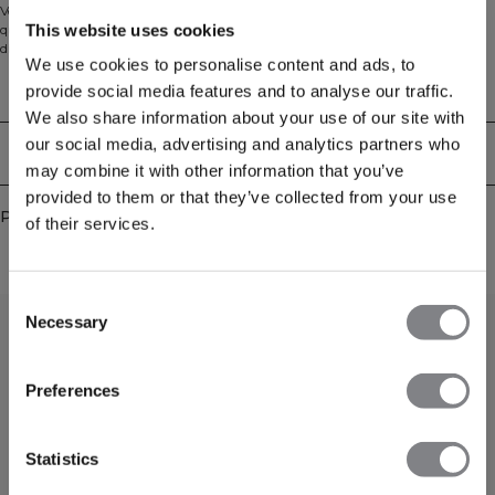
Veste zippée sans couture conçue pour l’entraînement et le confort au
This website uses cookies
quotidien. Confectionnée dans une maille ultra-douce, extensible dans quatre
directions, elle accompagne vos mouvements et se pose en douceur contre la
We use cookies to personalise content and ads, to
peau. La coupe athlétique est mise en valeur par des détails en maille piquée le
long des côtés pour une silhouette flatteuse, tandis que la fermeture éclair
Aspects techniques
provide social media features and to analyse our traffic.
intégrale facilite la superposition et la ventilation. Les ouvertures pour les
We also share information about your use of our site with
pouces maintiennent les manches en place et ajoutent un confort
supplémentaire, et un logo ICIW réfléchissant sur la poitrine améliore la
our social media, advertising and analytics partners who
Livraison & retours
visibilité par faible luminosité. 92% polyamide recyclé, 8% elastane.
may combine it with other information that you’ve
provided to them or that they’ve collected from your use
Produits similaires
of their services.
Consent
Necessary
Selection
Preferences
Statistics