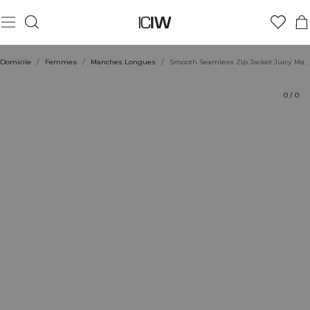
Produit
Aspects techniques
Évaluations
Coiffe avec
Domicile
/
Femmes
/
Manches Longues
/
Smooth Seamless Zip Jacket Juicy Mauve
0
/
0