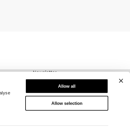
Newsletter
Abonnez-vous à notre newsletter! Recevez des
offres exclusives, nos dernières nouvelles et
Allow all
bien plus encore.
alyse
Allow selection