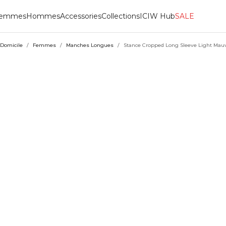
emmes
Hommes
Accessories
Collections
ICIW Hub
SALE
Domicile
/
Femmes
/
Manches Longues
/
Stance Cropped Long Sleeve Light Mau