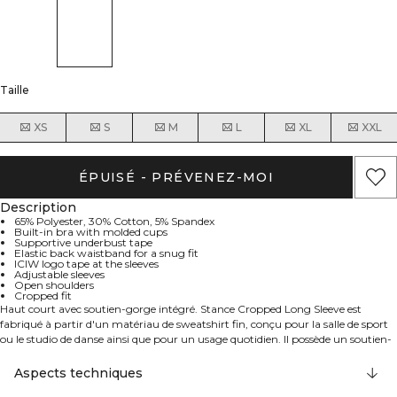
Taille
XS
S
M
L
XL
XXL
ÉPUISÉ - PRÉVENEZ-MOI
Description
65% Polyester, 30% Cotton, 5% Spandex
Built-in bra with molded cups
Supportive underbust tape
Elastic back waistband for a snug fit
ICIW logo tape at the sleeves
Adjustable sleeves
Open shoulders
Cropped fit
Haut court avec soutien-gorge intégré. Stance Cropped Long Sleeve est
fabriqué à partir d'un matériau de sweatshirt fin, conçu pour la salle de sport
ou le studio de danse ainsi que pour un usage quotidien. Il possède un soutien-
gorge intégré avec bonnets moulés, une bande de soutien sous la poitrine et
une ceinture élastique dans le dos pour un ajustement parfait. Épaules
Aspects techniques
dénudées et manches ajustables. Bande logo ICIW sur les manches. Épaules