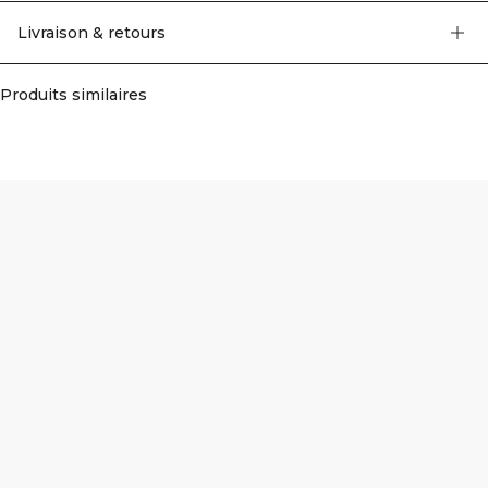
ouvertes. Bonnets moulés. Coupe courte. 65% Polyester, 30% Coton, 5%
Elastan.
Livraison & retours
Produits similaires